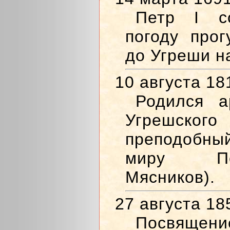
Петр I с
погоду прог
до Угреши н
10 августа 18
Родился а
Угрешск
преподобный
миру Пе
Мясников).
27 августа 18
Посвя