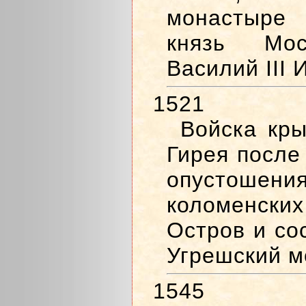
монастыре
князь Моск
Василий III 
1521
Войска кры
Гирея после
опустоше
коломенских
Остров и со
Угрешский м
1545