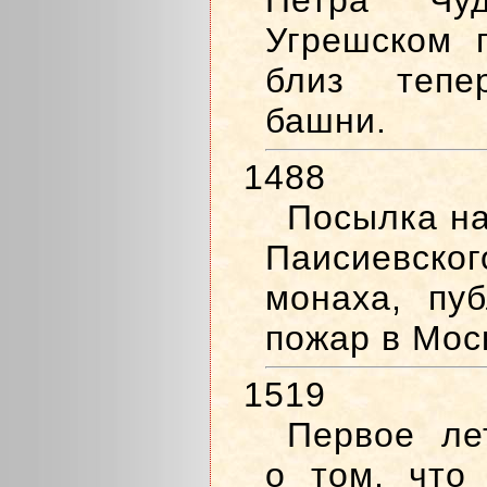
Петра Чу
Угрешском 
близ тепе
башни.
1488
Посылка на
Паисиевско
монаха, пу
пожар в Мос
1519
Первое ле
о том, что