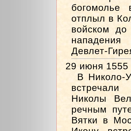
богомолье 
отплыл в Ко
войском до
нападени
Девлет-Гире
29 июня 1555
В Николо-
встречали 
Николы Вел
речным пут
Вятки в Мос