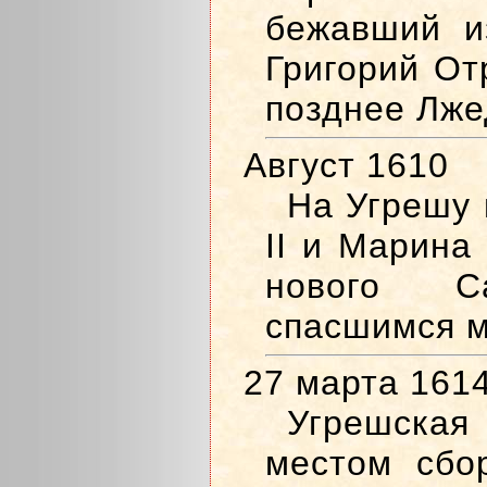
бежавший и
Григорий От
позднее Лже
Август 1610
На Угрешу
II и Марина
нового С
спасшимся м
27 марта 161
Угрешска
местом сбо