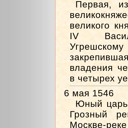
Первая, и
великокн
великого кн
IV Васил
Угрешско
закрепивша
владения ч
в четырех уе
6 мая 1546
Юный царь
Грозный ре
Москве-р