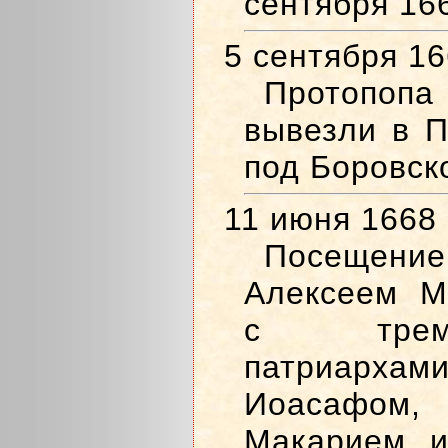
сентября 166
5 сентября 1
Протопопа
вывезли в 
под Боровск
11 июня 1668
Посещен
Алексеем М
с тремя
патриарха
Иоасафом
Макарием и