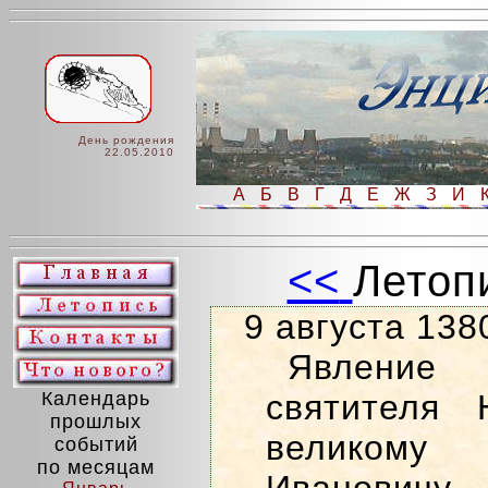
День рождения
22.05.2010
А
Б
В
Г
Д
Е
Ж
З
И
<<
Летоп
9 августа 138
Явление 
Календарь
святителя 
прошлых
великому
событий
по месяцам