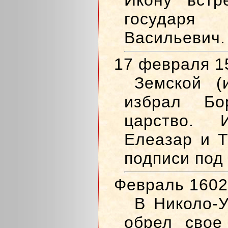
Икону встр
государя
Васильевич.
17 февраля 1
Земской (
избрал Бо
царство. 
Елеазар и Т
подписи под
Февраль 1602
В Николо-
обрел свое