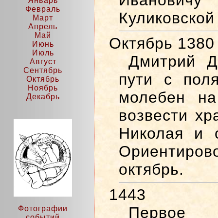
Ивановичу 
Январь
Февраль
Куликовской
Март
Апрель
Май
Октябрь 1380
Июнь
Июль
Дмитрий Д
Август
Сентябрь
пути с пол
Октябрь
Ноябрь
молебен на
Декабрь
возвести хр
Николая и 
Ориентир
октябрь.
1443
Перво
Фотографии
событий