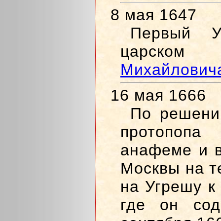
8 мая 1647
Первый У
царск
Михайлович
16 мая 1666
По решени
протопоп
анафеме и в
Москвы на т
на Угрешу к
где он сод