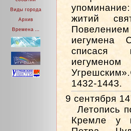
упоминание
Виды города
житий свя
Архив
Повелением
Времена ...
иегумена С
списася 
иегуменом
Угрешским»
1432-1443.
9 сентября 1
Летопись п
Кремле у ц