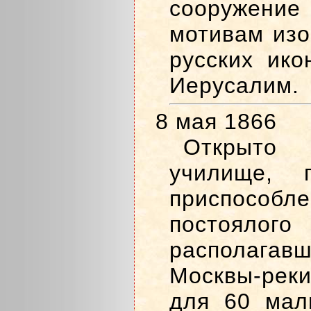
сооружен
мотивам изо
русских ико
Иерусалим.
8 мая 1866
Открыт
училище, 
приспособл
постоя
располаг
Москвы-рек
для 60 мал