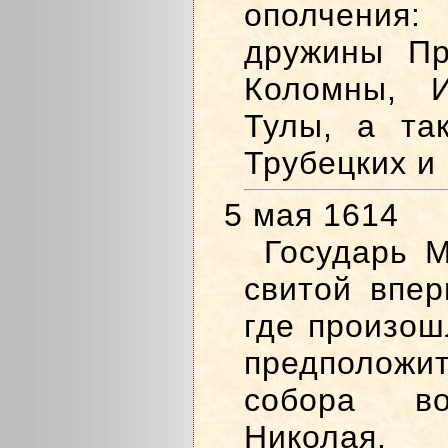
ополчени
дружины Пр
Коломны, И
Тулы, а та
Трубецких и
5 мая 1614
Государь 
свитой впер
где произош
предположи
собора в
Николая.