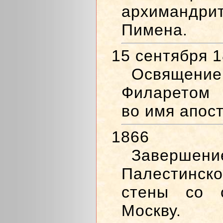
архимандр
Пимена.
15 сентября 
Освящен
Филаретом 
во имя апос
1866
Завершен
Палестинск
стены со 
Москву. 