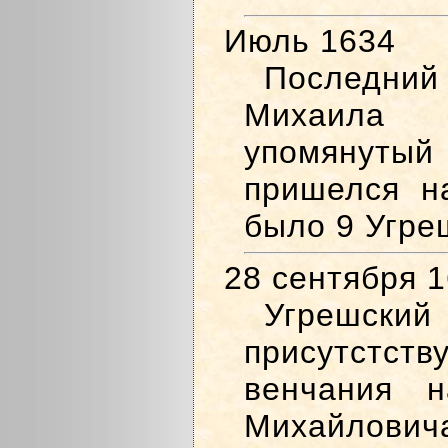
Июль 1634
Последни
Михаила
упомянут
пришелся н
было 9 Угре
28 сентября 
Угрешски
присутстст
венчания н
Михайлович